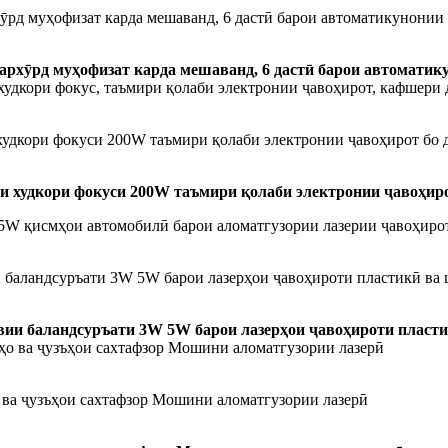
ӯрд муҳофизат карда мешаванд, 6 дастӣ барои автоматикунонии 
архӯрд муҳофизат карда мешаванд, 6 дастӣ барои автоматику
удкори фокуси 200W таъмири қолаби электронии ҷавоҳирот бо д
 худкори фокуси 200W таъмири қолаби электронии ҷавоҳирот
баландсуръати 3W 5W барои лазерҳои ҷавоҳироти пластикӣ ва ш
ии баландсуръати 3W 5W барои лазерҳои ҷавоҳироти пластик
 ва ҷузъҳои сахтафзор Мошини аломатгузории лазерӣ