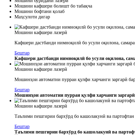
Мошини буридани лазерӣ
Мошини кафшери болишт бо табақча
Мошини бофтани қолаб
Маҳсулоти дигар
Мошини кафшери лазерӣ
Кафшери дастбанди нимноқилӣ бо усули оқилона, самара
Бештар
Кафшери дастбанди нимноқилӣ бо усули оқилона, сам
Мошини кафшери лазерӣ
Мошинҳои автоматии пурраи қулфи харчанги заргарӣ ба
Бештар
Мошинҳои автоматии пурраи қулфи харчанги заргарӣ
Мошини кафшери лазерӣ
Таълими пешгирии бархӯрд бо кашолакунӣ ва партофтан б
Бештар
Таълими пешгирии бархӯрд бо кашолакунӣ ва партофта