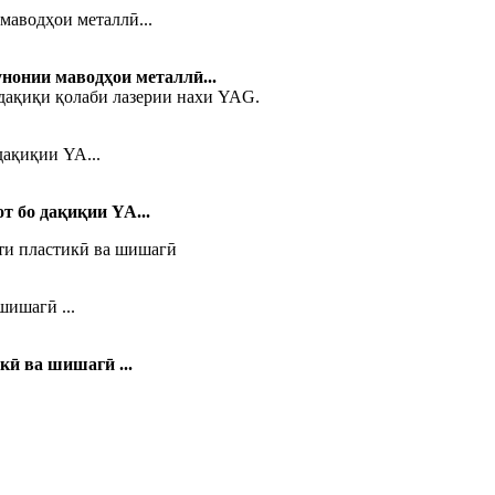
маводҳои металлӣ...
нонии маводҳои металлӣ...
ақиқии YA...
 бо дақиқии YA...
ишагӣ ...
ӣ ва шишагӣ ...