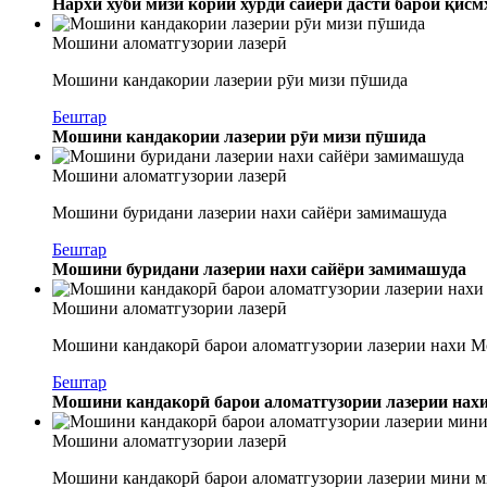
Нархи хуби мизи кории хурди сайёри дастӣ барои қис
Мошини аломатгузории лазерӣ
Мошини кандакории лазерии рӯи мизи пӯшида
Бештар
Мошини кандакории лазерии рӯи мизи пӯшида
Мошини аломатгузории лазерӣ
Мошини буридани лазерии нахи сайёри замимашуда
Бештар
Мошини буридани лазерии нахи сайёри замимашуда
Мошини аломатгузории лазерӣ
Мошини кандакорӣ барои аломатгузории лазерии нахи Mo
Бештар
Мошини кандакорӣ барои аломатгузории лазерии нахи
Мошини аломатгузории лазерӣ
Мошини кандакорӣ барои аломатгузории лазерии мини ми