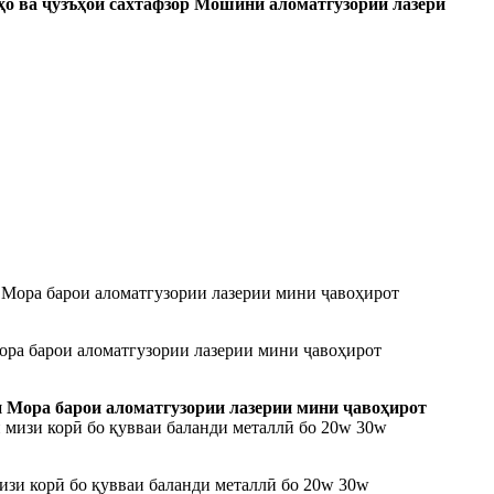
мҳо ва ҷузъҳои сахтафзор Мошини аломатгузории лазерӣ
pa барои аломатгузории лазерии мини ҷавоҳирот
 Mopa барои аломатгузории лазерии мини ҷавоҳирот
зи корӣ бо қувваи баланди металлӣ бо 20w 30w