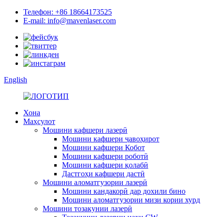
Телефон: +86 18664173525
E-mail: info@mavenlaser.com
English
Хона
Маҳсулот
Мошини кафшери лазерӣ
Мошини кафшери ҷавоҳирот
Мошини кафшери Кобот
Мошини кафшери роботӣ
Мошини кафшери қолабӣ
Дастгоҳи кафшери дастӣ
Мошини аломатгузории лазерӣ
Мошини кандакорӣ дар дохили бино
Мошини аломатгузории мизи кории хурд
Мошини тозакунии лазерӣ