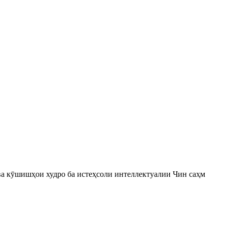
ва кӯшишҳои худро ба истеҳсоли интеллектуалии Чин саҳм