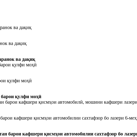
нок ва дақиқ
аранок ва дақиқ
рои қулфи моҳӣ
 барои қулфи моҳӣ
арои кафшери қисмҳои автомобилии сахтафзор бо лазери 6-меҳв
н барои кафшери қисмҳои автомобилии сахтафзор бо лазери 