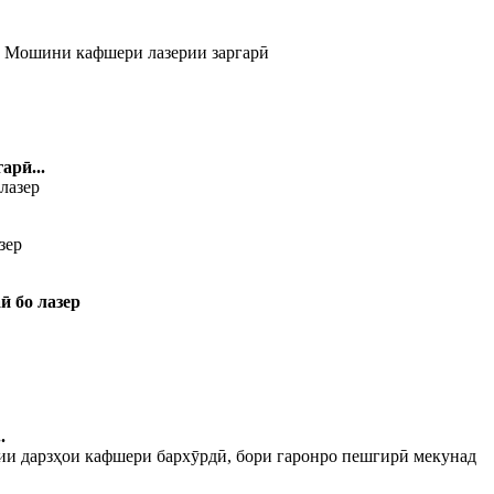
арӣ...
зер
ӣ бо лазер
.