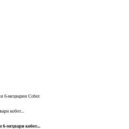
ари кобот...
6-меҳвари кобот...