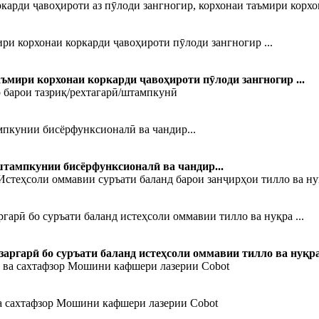
и корхонаи коркарди ҷавоҳироти пӯлоди зангногир ...
мири корхонаи коркарди ҷавоҳироти пӯлоди зангногир ...
мпкунии бисёрфунксионалӣ ва чандир...
штампкунии бисёрфунксионалӣ ва чандир...
гарӣ бо суръати баланд истеҳсоли оммавии тилло ва нуқра ...
аргарӣ бо суръати баланд истеҳсоли оммавии тилло ва нуқра 
ва сахтафзор Мошини кафшери лазерии Cobot