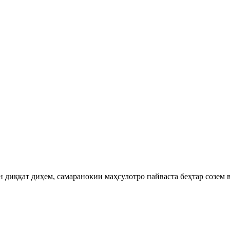
 диққат диҳем, самаранокии маҳсулотро пайваста беҳтар созем 