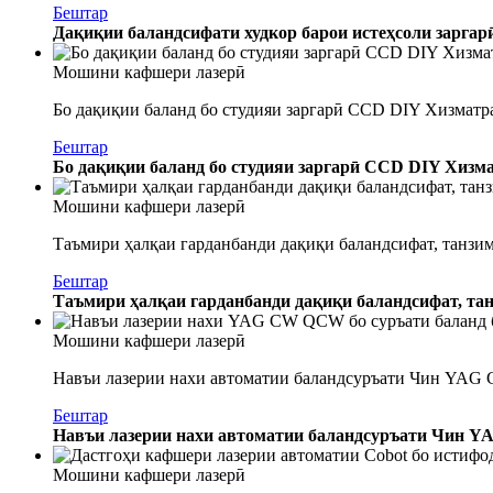
Бештар
Дақиқии баландсифати худкор барои истеҳсоли зарга
Мошини кафшери лазерӣ
Бо дақиқии баланд бо студияи заргарӣ CCD DIY Хизматра
Бештар
Бо дақиқии баланд бо студияи заргарӣ CCD DIY Хизма
Мошини кафшери лазерӣ
Таъмири ҳалқаи гарданбанди дақиқи баландсифат, танзи
Бештар
Таъмири ҳалқаи гарданбанди дақиқи баландсифат, та
Мошини кафшери лазерӣ
Навъи лазерии нахи автоматии баландсуръати Чин YAG C
Бештар
Навъи лазерии нахи автоматии баландсуръати Чин YA
Мошини кафшери лазерӣ