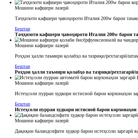
Мошини кафшери лазерӣ
Таҷҳизоти кафшери ҷавоҳироти Италия 200w барои таъмир
Бештар
Таҷҳизоти кафшери ҷавоҳироти Италия 200w барои таъ
Мошини кафшери лазерӣ
Роҳҳои ҳалли таъмири қолабҳо ва тазриқи/рехтагарӣ/шта
Бештар
Роҳҳои ҳалли таъмири қолабҳо ва тазриқи/рехтагарӣ/
Мошини кафшери лазерӣ
Истеҳсоли пурраи худкори истисноӣ барои корхонаҳои зар
Бештар
Истеҳсоли пурраи худкори истисноӣ барои корхонаҳои з
Мошини кафшери лазерӣ
Дақиқии баландсифати худкор барои истеҳсоли заргарӣ 