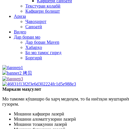
Кафшери саноатӣ
Текстураи қолабӣ
Кафшери болишт
Ариза
Ҷавоҳирот
Саноатӣ
Видео
Дар бораи мо
Дар бораи Maven
Хабарҳо
Бо мо тамос гиред
Боргирӣ
Маркази маҳсулот
Мо тамоми кӯшишро ба харҷ медиҳем, то ба ниёзҳои муштариён
гузорем.
Мошини кафшери лазерӣ
Мошини аломатгузории лазерӣ
Мошини тозакунии лазерӣ