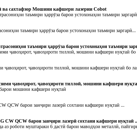
рӣ ва сахтафзор Мошини кафшери лазерии Cobot
сониҳои таъмири ҳаррӯза барои устохонаҳои таъмири заргарӣ...
трасониҳои таъмири ҳаррӯза барои устохонаҳои таъмири зарг
ми ҷавоҳирот, ҷавоҳироти тиллоӣ, мошини кафшери нуқтаӣ бо ла
нзими ҷавоҳирот, ҷавоҳироти тиллоӣ, мошини кафшери нуқта
W QCW барои занҷири лазерӣ сохтани кафшери нуқтаӣ ...
G CW QCW барои занҷири лазерӣ сохтани кафшери нуқтаӣ ..