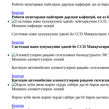
Роботи муштараки пайгирии дарзҳои кафшерӣ, ки аз барх
Бештар
Роботи муштараки пайгирии дарзҳои кафшерӣ, ки аз б
Мошини кафшери лазерӣ
Системаи нави хунуккунии ҳавоӣ бо CCD Мавқеъгирии х
Бештар
Системаи нави хунуккунии ҳавоӣ бо CCD Мавқеъгирии
Мошини аломатгузории лазерӣ
Қисмҳои автомобилии аломатгузории рақами силсилавии 
Бештар
Қисмҳои автомобилии аломатгузории рақами силсилав
Мошини аломатгузории лазерӣ
Нархи хуби мизи кории хурди сайёри дастӣ барои қисмҳо
Бештар