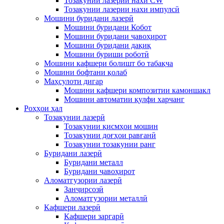
Тозакунии лазерии нахи CW
Тозакунии лазерии нахи импулсӣ
Мошини буридани лазерӣ
Мошини буридани Кобот
Мошини буридани ҷавоҳирот
Мошини буридани дақиқ
Мошини буриши роботӣ
Мошини кафшери болишт бо табақча
Мошини бофтани қолаб
Маҳсулоти дигар
Мошини кафшери композитии камоншакл
Мошини автоматии қулфи харчанг
Роҳҳои ҳал
Тозакунии лазерӣ
Тозакунии қисмҳои мошин
Тозакунии доғҳои равғанӣ
Тозакунии тозакунии ранг
Буридани лазерӣ
Буридани металл
Буридани ҷавоҳирот
Аломатгузории лазерӣ
Занҷирсозӣ
Аломатгузории металлӣ
Кафшери лазерӣ
Кафшери заргарӣ